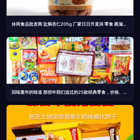
休闲食品批发商 盐焗杏仁205g 厂家日日升直供 零食 邕滋味系列
回味童年的味道 那些年我们追过的25款经典零食，价格、颜值、情怀全解析。