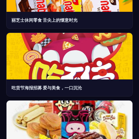
丽芝士休闲零食 舌尖上的惬意时光
吃货节海报招募 爱与美食，一口沉沦