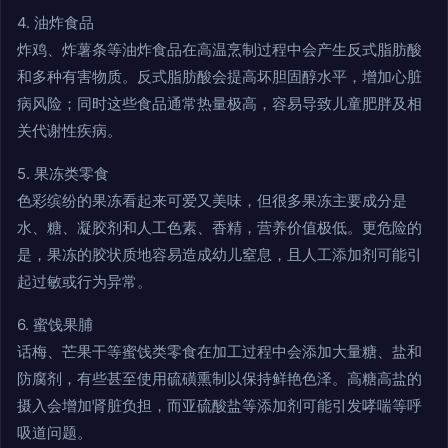
4. 油炸食品
炸鸡、炸薯条等油炸食品在高温烹制过程中会产生反式脂肪酸
和多种有害物质。反式脂肪酸会提高坏胆固醇水平，增加心脏
病风险；同时这些食品通常热量极高，容易导致儿童肥胖及相
关代谢性疾病。
5. 果冻类零食
色彩缤纷的果冻看起来可爱又美味，但很多果冻主要成分是
水、糖、凝胶剂和人工色素、香精，营养价值极低。更危险的
是，果冻的胶状质地容易造成幼儿窒息，且人工添加剂可能引
起过敏或行为异常。
6. 蜜饯果脯
话梅、芒果干等蜜饯类零食在加工过程中会添加大量糖、盐和
防腐剂，有些甚至使用硫磺熏制以保持鲜艳色泽。高糖高盐的
摄入会增加肾脏负担，而亚硫酸盐等添加剂可能引发哮喘等呼
吸道问题。