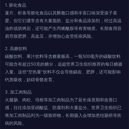
1. 膨化食品
薯片、虾条等膨化食品以其酥脆口感和丰富口味深受孩子喜
爱。但它们通常含有大量脂肪、盐分和食品添加剂，经过高温
油炸或烘烤后，还可能产生丙烯酰胺等有害物质。长期食用容
易导致肥胖、高血压，并增加心血管疾病风险。
2. 高糖饮料
碳酸饮料、果汁饮料等含糖量极高，一瓶500毫升的碳酸饮料
可能含有超过50克的糖分，远超世界卫生组织推荐的每日糖摄
入量。这些“空热量”饮料不仅会导致龋齿、肥胖，还可能影响
钙质吸收，妨碍骨骼发育。
3. 加工肉制品
火腿肠、肉松、培根等加工肉制品为了延长保质期和改善口
感，往往添加亚硝酸盐、防腐剂和大量盐分。世界卫生组织已
将加工肉制品列为一级致癌物，长期摄入会增加患结肠癌等疾
病的风险。