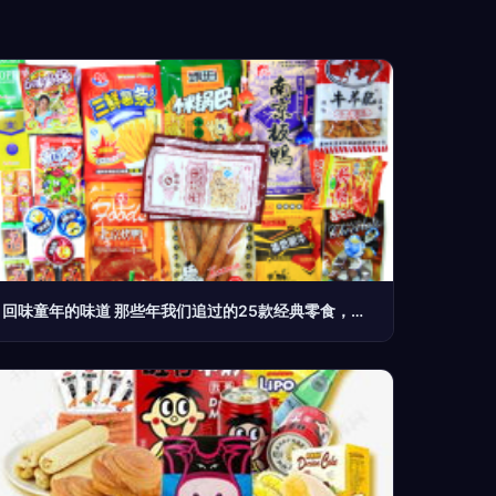
回味童年的味道 那些年我们追过的25款经典零食，价格、颜值、情怀全解析。