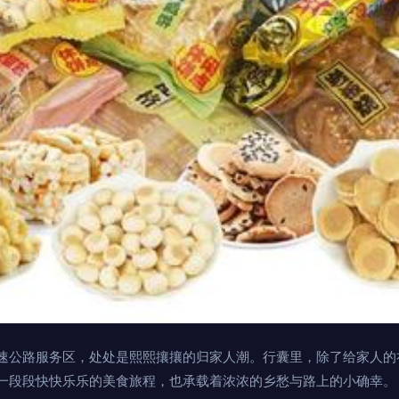
速公路服务区，处处是熙熙攘攘的归家人潮。行囊里，除了给家人的
一段段快快乐乐的美食旅程，也承载着浓浓的乡愁与路上的小确幸。