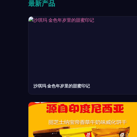
最新产品
沙琪玛 金色年岁里的甜蜜印记