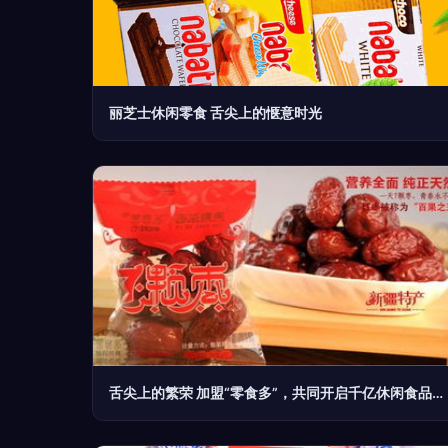
丽芝士休闲零食 舌尖上的惬意时光
舌尖上的繁荣 加盟“零食多”，共同开启千亿休闲食品市场