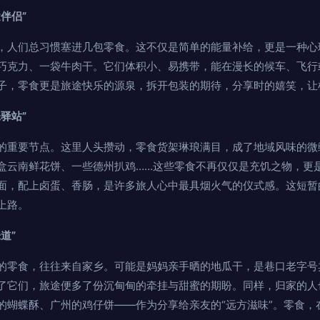
伴侣”
，人们总习惯塞进几包零食。这不仅是简单的能量补给，更是一种心
巧克力、一袋牛肉干。它们体积小、易携带，能在漫长的候车、飞行
子，零食更是旅途快乐的源泉，拆开包装的期待，分享时的嬉笑，让
驿站”
的重要节点。这里人头攒动，零食货架琳琅满目，成了地域风味的微
盒云南鲜花饼、一些德州扒鸡……这些零食不再仅仅是充饥之物，更是
面，配上卤蛋、香肠，是许多旅人心中最具烟火气的仪式感。这短暂
上路。
道”
的零食，往往来自家乡。可能是妈妈亲手晒的地瓜干，是巷口老字号
了它们，旅途便多了份沉甸甸的牵挂与甜蜜的期盼。同样，归家的人
的蝴蝶酥、广州的鸡仔饼——作为分享给亲友的“远方滋味”。零食，