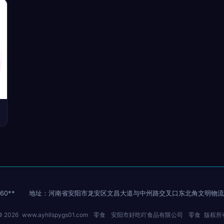
60**
地址：河南省安阳市龙安区文昌大道与中州路交叉口东北角文明物流停
 © 2026
www.ayhllspygs01.com
零食
安阳市好吃吖食品有限公司
零食
版权所